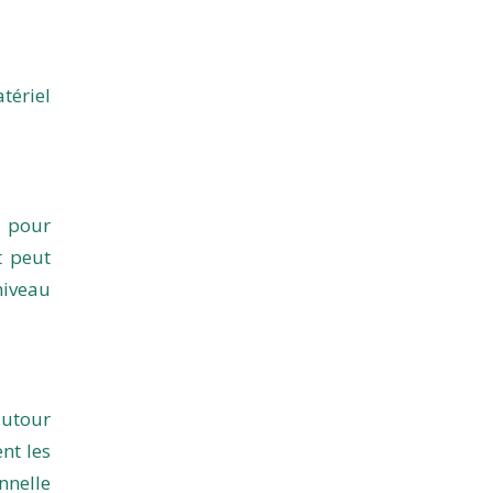
tériel
s pour
t peut
niveau
autour
nt les
nnelle