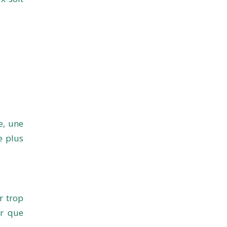
e, une
e plus
r trop
ur que