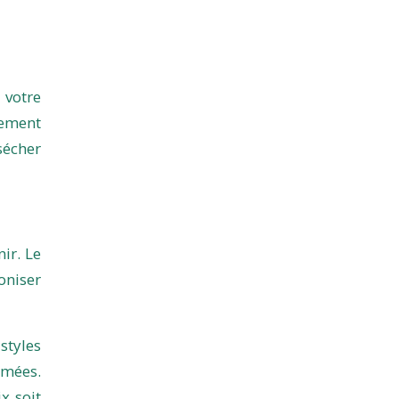
 votre
rement
sécher
ir. Le
oniser
styles
emées.
x soit